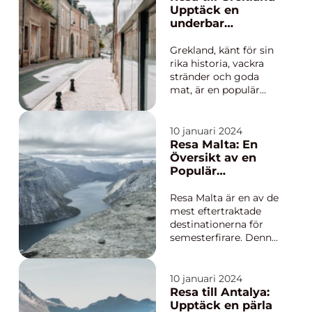
vi att ge en grundlig
Upptäck en
översikt över resa till
underbar
Belgien och utforska
destination
olika typer av resor,
Grekland, känt för sin
popu...
rika historia, vackra
stränder och goda
mat, är en populär
destination för
resenärer över hela
världen. Oavsett om
10 januari 2024
du är intresserad av
Resa Malta: En
att utforska antika
Översikt av en
ruiner, sola på
Populär
paradisstränder eller
Destination
njuta av autentisk
Resa Malta är en av de
grekisk mat oc...
mest eftertraktade
destinationerna för
semesterfirare. Denna
vackra Medelhavsö
har lockat besökare
från hela världen med
10 januari 2024
sitt soliga klimat,
Resa till Antalya:
kristallklara vatten
Upptäck en pärla