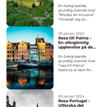
everything a guest
guide till den
could possibly need or
perfekta
En övergripande,
d...
semesterupplevel
grundlig översikt över
sen
”Rhodos All Inclusive”
”Föreställ dig en
semester där allt du
behöver finns inom
räckhåll, där du kan
09 januari 2024
njuta av fantastisk
Resa till Palma –
mat och dryck,
En oförglömlig
oslagbara
upplevelse på den
bekvämligheter och
vackra ön
underbar avkoppling
Mallorca
En övergripande,
välkom...
grundlig översikt över
”resa till Palma”
Mallorca är känt för
sina fantastiska
stränder, pulserande
nattliv och rika kultur,
och Palma är utan
tvekan hjärtat av
09 januari 2024
denna vackra ö i
Resa Portugal –
Medelhavet. En resa
Utforska det
till Palma är en