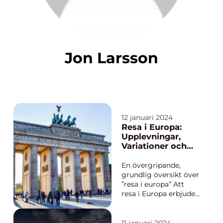
Jon Larsson
12 januari 2024
Resa i Europa:
Upplevningar,
Variationer och
Historia
En övergripande,
grundlig översikt över
”resa i europa” Att
resa i Europa erbjuder
en oslagbar möjlighet
att utforska en
kontinent fylld av