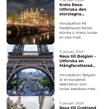
11 januari 2024
historia, kultur och
Kreta Resa:
varierande landskap.
Utforska den
Medan Europa kan
storslagna
verka som en relativt
grekiska ön
liten plats i jäm...
Introduktion På
Medelhavets femte
största ö, Kreta, lockar
en resa med
enastående sol och
stränder, en rik kultur
och fängslande
11 januari 2024
historia. Denna ö i
Resa till Belgien –
Grekland har allt för
Utforska en
den som längtar efter
Mångfacetterad
en minnesvärd
Destination
semester. I denna
Introduktion: Belgien
omfattande artikel
är en europeisk
kommer...
destination som
lockar besökare med
sin unika kultur,
pittoreska städer och
goda mat och dryck. I
11 januari 2024
denna artikel kommer
Resa till Grekland