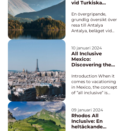
och fängslande
vid Turkiska
historia. I denna
Rivieran
artikel kommer vi att
En övergripande,
utforska o...
grundlig översikt över
resa till Antalya
Antalya, beläget vid
Turkiska Rivieran, är
en magnifik
destination som
10 januari 2024
erbjuder en unik
All Inclusive
kombination av
Mexico:
historiska
Discovering the
sevärdheter,
Ultimate Vacation
spektakulär natur och
Experience
Introduction When it
soliga stränder. Med
comes to vacationing
sitt varma klimat
in Mexico, the concept
året...
of ”all inclusive” is
gaining immense
popularity among
travelers. All inclusive
09 januari 2024
resorts offer a
Rhodos All
comprehensive
Inclusive: En
package that covers
heltäckande