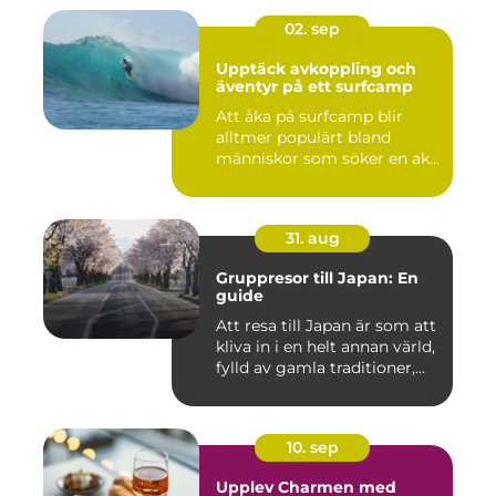
02. sep
Upptäck avkoppling och
äventyr på ett surfcamp
Att åka på surfcamp blir
alltmer populärt bland
människor som söker en ak...
31. aug
Gruppresor till Japan: En
guide
Att resa till Japan är som att
kliva in i en helt annan värld,
fylld av gamla traditioner,...
10. sep
Upplev Charmen med