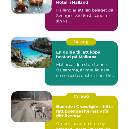
Hotell i Halland
Halland är ett län beläget på
Sveriges västkust, känd för
sin va...
14. aug
En guide till att köpa
bostad på Mallorca
Mallorca, den största ön i
Balearerna, är mer än bara
en semesterdestination. De...
07. aug
Boende i Grövelsjön – hitta
rätt boendealternativ för
ditt äventyr
Grövelsjön är en liten by