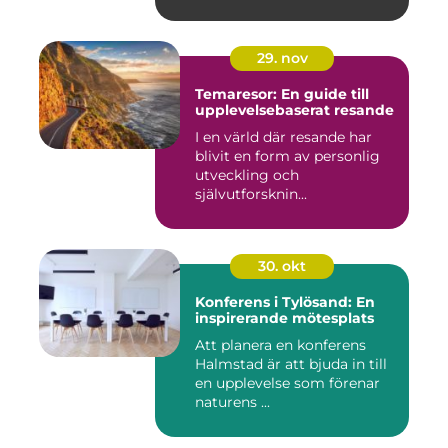
planering och ...
29. nov
Temaresor: En guide till
upplevelsebaserat resande
I en värld där resande har
blivit en form av personlig
utveckling och
självutforsknin...
30. okt
Konferens i Tylösand: En
inspirerande mötesplats
Att planera en konferens
Halmstad är att bjuda in till
en upplevelse som förenar
naturens ...