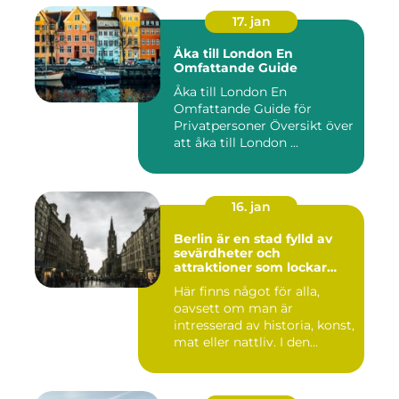
17. jan
Åka till London En
Omfattande Guide
Åka till London En
Omfattande Guide för
Privatpersoner Översikt över
att åka till London ...
16. jan
Berlin är en stad fylld av
sevärdheter och
attraktioner som lockar
besökare från hela världen
Här finns något för alla,
oavsett om man är
intresserad av historia, konst,
mat eller nattliv. I den...