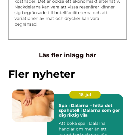
kostnader. Det är också ett ekonomiskt alternativ.
Nackdelarna kan vara att vissa resenärer känner
sig begränsade till hotellfaciliteterna och att
variationen av mat och drycker kan vara
begränsad.
Läs fler inlägg här
Fler nyheter
16. jul
Spa i Dalarna – hitta det
spahotell i Dalarna som ger
dig riktig vila
Att boka spa i Dalarna
handlar om mer än ett
varmt bad och en skön