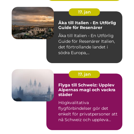
17. jan
Åka till Italien - En Utförlig
Guide för Resenärer
Åka till Italien - En Utförlig
Guide för Resenärer Italien,
det förtrollande landet i
södra Europa,...
17. jan
Flyga till Schweiz: Upplev
Alpernas magi och vackra
städer
Högkvalitativa
flygförbindelser gör det
enkelt för privatpersoner att
nå Schweiz och uppleva
landets...