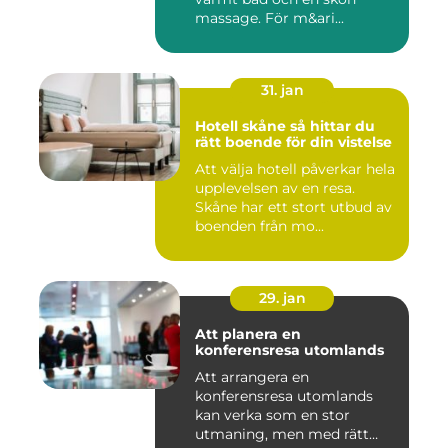
massage. För m&ari...
31. jan
Hotell skåne så hittar du
rätt boende för din vistelse
Att välja hotell påverkar hela
upplevelsen av en resa.
Skåne har ett stort utbud av
boenden från mo...
29. jan
Att planera en
konferensresa utomlands
Att arrangera en
konferensresa utomlands
kan verka som en stor
utmaning, men med rätt