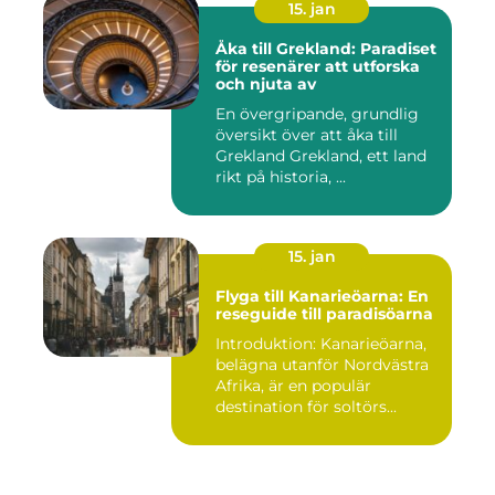
15. jan
Åka till Grekland: Paradiset
för resenärer att utforska
och njuta av
En övergripande, grundlig
översikt över att åka till
Grekland Grekland, ett land
rikt på historia, ...
15. jan
Flyga till Kanarieöarna: En
reseguide till paradisöarna
Introduktion: Kanarieöarna,
belägna utanför Nordvästra
Afrika, är en populär
destination för soltörs...