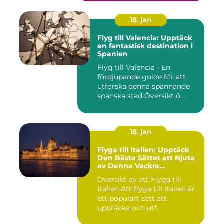
18. jan
Flyg till Valencia: Upptäck
en fantastisk destination i
Spanien
Flyg till Valencia - En
fördjupande guide för att
utforska denna spännande
spanska stad Översikt ö...
18. jan
Flyga till Italien: Upptäck
Den Bästa Sättet att Njuta
av Denna Vackra
Destination
Översikt av att Flyga till
Italien Att flyga till Italien är
ett populärt sätt att
upptäcka och utf...