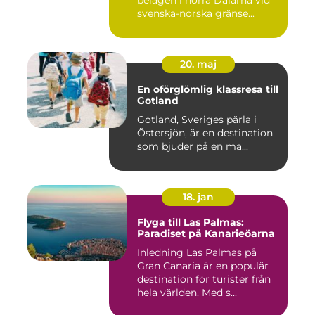
belägen i norra Dalarna vid
svenska-norska gränse...
20. maj
En oförglömlig klassresa till
Gotland
Gotland, Sveriges pärla i
Östersjön, är en destination
som bjuder på en ma...
18. jan
Flyga till Las Palmas:
Paradiset på Kanarieöarna
Inledning Las Palmas på
Gran Canaria är en populär
destination för turister från
hela världen. Med s...