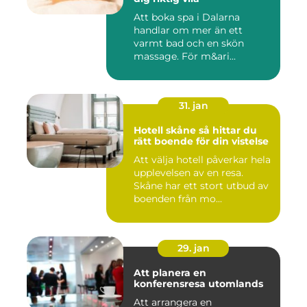
Att boka spa i Dalarna
handlar om mer än ett
varmt bad och en skön
massage. För m&ari...
31. jan
Hotell skåne så hittar du
rätt boende för din vistelse
Att välja hotell påverkar hela
upplevelsen av en resa.
Skåne har ett stort utbud av
boenden från mo...
29. jan
Att planera en
konferensresa utomlands
Att arrangera en