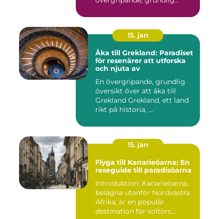
övergripande, grundlig
översikt...
15. jan
Åka till Grekland: Paradiset
för resenärer att utforska
och njuta av
En övergripande, grundlig
översikt över att åka till
Grekland Grekland, ett land
rikt på historia, ...
15. jan
Flyga till Kanarieöarna: En
reseguide till paradisöarna
Introduktion: Kanarieöarna,
belägna utanför Nordvästra
Afrika, är en populär
destination för soltörs...