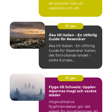
ett populärt sätt att
upptäcka och utf...
17. jan
Åka till Italien - En Utförlig
Guide för Resenärer
Åka till Italien - En Utförlig
Guide för Resenärer Italien,
det förtrollande landet i
södra Europa,...
17. jan
Flyga till Schweiz: Upplev
Alpernas magi och vackra
städer
Högkvalitativa
flygförbindelser gör det
enkelt för privatpersoner att