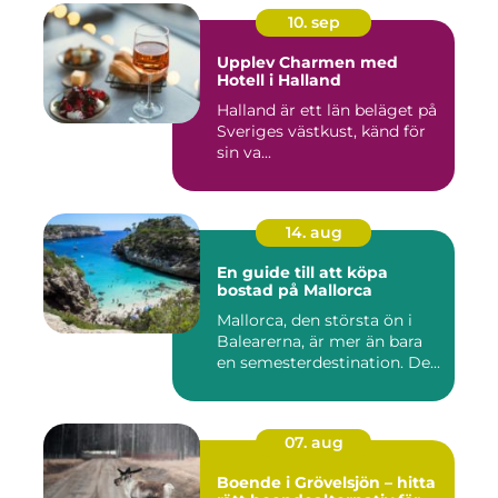
10. sep
Upplev Charmen med
Hotell i Halland
Halland är ett län beläget på
Sveriges västkust, känd för
sin va...
14. aug
En guide till att köpa
bostad på Mallorca
Mallorca, den största ön i
Balearerna, är mer än bara
en semesterdestination. De...
07. aug
Boende i Grövelsjön – hitta