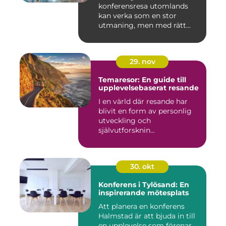
konferensresa utomlands
kan verka som en stor
utmaning, men med rätt
planering och ...
29. nov
Temaresor: En guide till
upplevelsebaserat resande
I en värld där resande har
blivit en form av personlig
utveckling och
självutforsknin...
30. okt
Konferens i Tylösand: En
inspirerande mötesplats
Att planera en konferens
Halmstad är att bjuda in till
en upplevelse som förenar