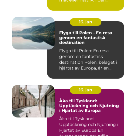
mat eller nattliv. I den...
16. jan
Flyga till Polen - En resa
genom en fantastisk
destination
Flyga till Polen: En resa
genom en fantastisk
destination Polen, beläget i
hjärtat av Europa, är en...
16. jan
Åka till Tyskland:
Upptäckning och Njutning
i Hjärtat av Europa
Åka till Tyskland:
Upptäckning och Njutning i
Hjärtat av Europa En