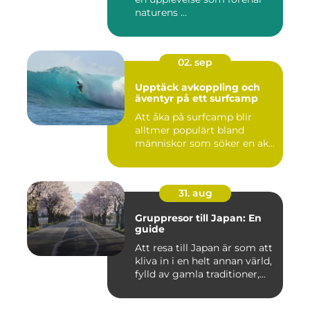
naturens ...
02. sep
Upptäck avkoppling och
äventyr på ett surfcamp
Att åka på surfcamp blir
alltmer populärt bland
människor som söker en ak...
31. aug
Gruppresor till Japan: En
guide
Att resa till Japan är som att
kliva in i en helt annan värld,
fylld av gamla traditioner,...