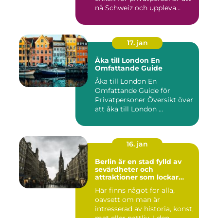
nå Schweiz och uppleva
landets...
17. jan
Åka till London En
Omfattande Guide
Åka till London En
Omfattande Guide för
Privatpersoner Översikt över
att åka till London ...
16. jan
Berlin är en stad fylld av
sevärdheter och
attraktioner som lockar
besökare från hela världen
Här finns något för alla,
oavsett om man är
intresserad av historia, konst,