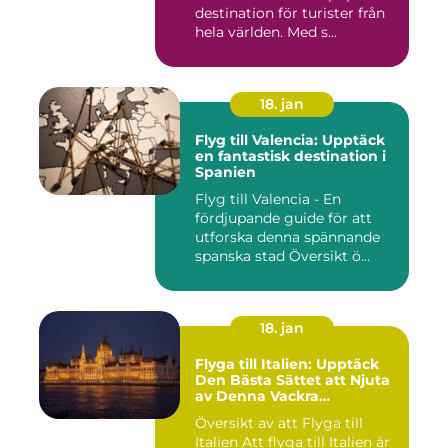
destination för turister från
hela världen. Med s...
18. jan
Flyg till Valencia: Upptäck
en fantastisk destination i
Spanien
Flyg till Valencia - En
fördjupande guide för att
utforska denna spännande
spanska stad Översikt ö...
18. jan
Flyga till Italien: Upptäck
Den Bästa Sättet att Njuta
av Denna Vackra
Destination
Översikt av att Flyga till
Italien Att flyga till Italien är