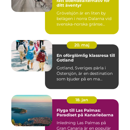
rätt boendealternativ för
ditt äventyr
Grövelsjön är en liten by
belägen i norra Dalarna vid
svenska-norska gränse...
20. maj
En oförglömlig klassresa till
Gotland
Gotland, Sveriges pärla i
Östersjön, är en destination
som bjuder på en ma...
18. jan
Flyga till Las Palmas:
Paradiset på Kanarieöarna
Inledning Las Palmas på
Gran Canaria är en populär