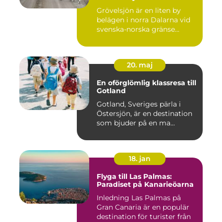
Grövelsjön är en liten by
belägen i norra Dalarna vid
svenska-norska gränse...
20. maj
En oförglömlig klassresa till
Gotland
Gotland, Sveriges pärla i
Östersjön, är en destination
som bjuder på en ma...
18. jan
Flyga till Las Palmas:
Paradiset på Kanarieöarna
Inledning Las Palmas på
Gran Canaria är en populär
destination för turister från