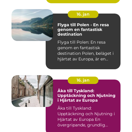
16. jan
Flyga till Polen - En resa
genom en fantastisk
destination
Flyga till Polen: En resa
genom en fantastisk
destination Polen, beläget i
hjärtat av Europa, är en...
16. jan
Åka till Tyskland:
Upptäckning och Njutning
i Hjärtat av Europa
Åka till Tyskland:
Upptäckning och Njutning i
Hjärtat av Europa En
övergripande, grundlig
översikt...