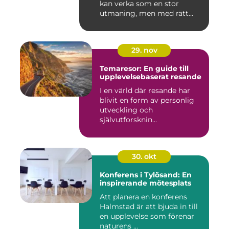
kan verka som en stor
utmaning, men med rätt
planering och ...
29. nov
Temaresor: En guide till
upplevelsebaserat resande
I en värld där resande har
blivit en form av personlig
utveckling och
självutforsknin...
30. okt
Konferens i Tylösand: En
inspirerande mötesplats
Att planera en konferens
Halmstad är att bjuda in till
en upplevelse som förenar
naturens ...