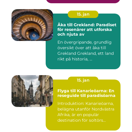
15. jan
Åka till Grekland: Paradiset
för resenärer att utforska
och njuta av
En övergripande, grundlig
översikt över att åka till
Grekland Grekland, ett land
rikt på historia, ...
15. jan
Flyga till Kanarieöarna: En
reseguide till paradisöarna
Introduktion: Kanarieöarna,
belägna utanför Nordvästra
Afrika, är en populär
destination för soltörs...