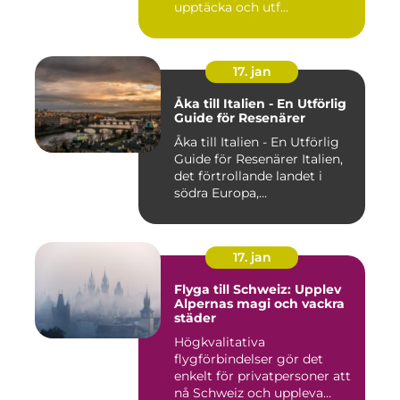
upptäcka och utf...
17. jan
Åka till Italien - En Utförlig
Guide för Resenärer
Åka till Italien - En Utförlig
Guide för Resenärer Italien,
det förtrollande landet i
södra Europa,...
17. jan
Flyga till Schweiz: Upplev
Alpernas magi och vackra
städer
Högkvalitativa
flygförbindelser gör det
enkelt för privatpersoner att
nå Schweiz och uppleva