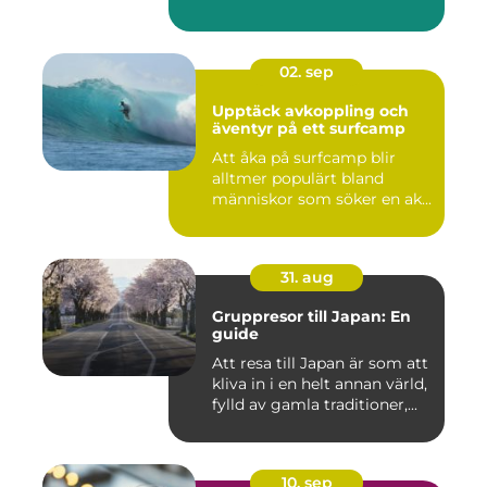
02. sep
Upptäck avkoppling och
äventyr på ett surfcamp
Att åka på surfcamp blir
alltmer populärt bland
människor som söker en ak...
31. aug
Gruppresor till Japan: En
guide
Att resa till Japan är som att
kliva in i en helt annan värld,
fylld av gamla traditioner,...
10. sep