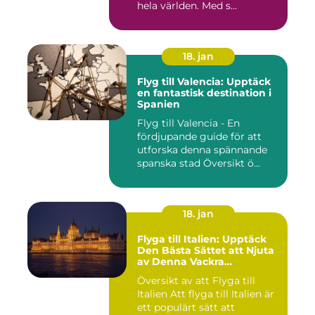
hela världen. Med s...
18. jan
Flyg till Valencia: Upptäck
en fantastisk destination i
Spanien
Flyg till Valencia - En
fördjupande guide för att
utforska denna spännande
spanska stad Översikt ö...
18. jan
Flyga till Italien: Upptäck
Den Bästa Sättet att Njuta
av Denna Vackra
Destination
Översikt av att Flyga till
Italien Att flyga till Italien är
ett populärt sätt att