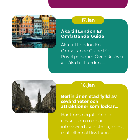
landets...
17. jan
Åka till London En
Omfattande Guide
Åka till London En
Omfattande Guide för
Privatpersoner Översikt över
att åka till London ...
16. jan
Berlin är en stad fylld av
sevärdheter och
attraktioner som lockar
besökare från hela världen
Här finns något för alla,
oavsett om man är
intresserad av historia, konst,
mat eller nattliv. I den...