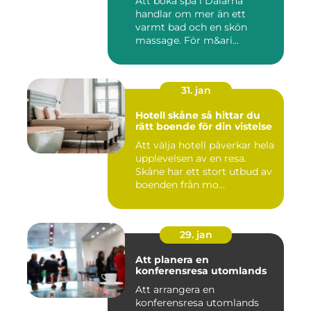
Att boka spa i Dalarna
handlar om mer än ett
varmt bad och en skön
massage. För m&ari...
31. jan
Hotell skåne så hittar du
rätt boende för din vistelse
Att välja hotell påverkar hela
upplevelsen av en resa.
Skåne har ett stort utbud av
boenden från mo...
29. jan
Att planera en
konferensresa utomlands
Att arrangera en
konferensresa utomlands