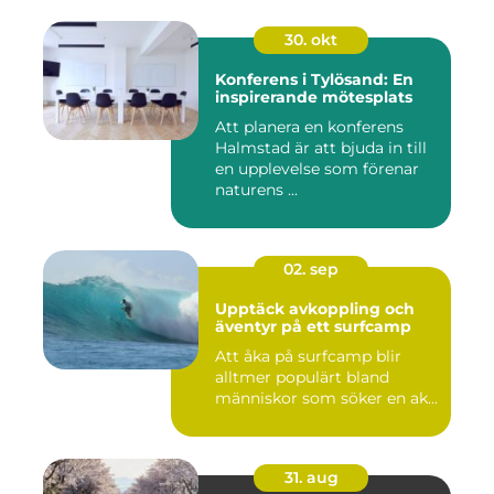
30. okt
Konferens i Tylösand: En
inspirerande mötesplats
Att planera en konferens
Halmstad är att bjuda in till
en upplevelse som förenar
naturens ...
02. sep
Upptäck avkoppling och
äventyr på ett surfcamp
Att åka på surfcamp blir
alltmer populärt bland
människor som söker en ak...
31. aug