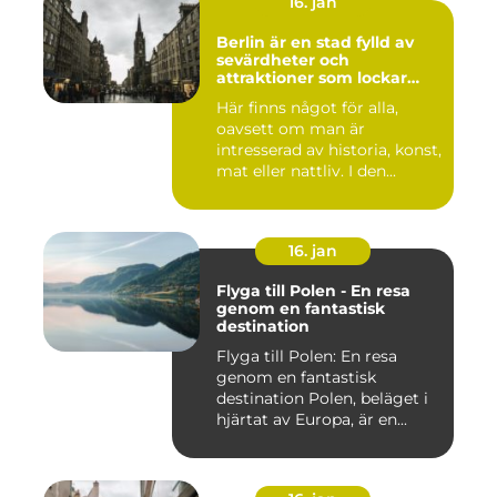
16. jan
Berlin är en stad fylld av
sevärdheter och
attraktioner som lockar
besökare från hela världen
Här finns något för alla,
oavsett om man är
intresserad av historia, konst,
mat eller nattliv. I den...
16. jan
Flyga till Polen - En resa
genom en fantastisk
destination
Flyga till Polen: En resa
genom en fantastisk
destination Polen, beläget i
hjärtat av Europa, är en...