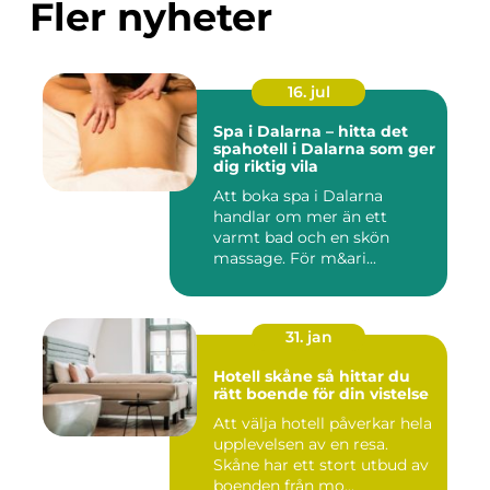
Fler nyheter
16. jul
Spa i Dalarna – hitta det
spahotell i Dalarna som ger
dig riktig vila
Att boka spa i Dalarna
handlar om mer än ett
varmt bad och en skön
massage. För m&ari...
31. jan
Hotell skåne så hittar du
rätt boende för din vistelse
Att välja hotell påverkar hela
upplevelsen av en resa.
Skåne har ett stort utbud av
boenden från mo...