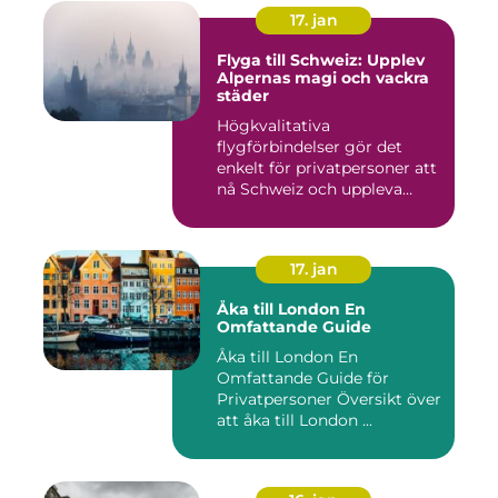
17. jan
Flyga till Schweiz: Upplev
Alpernas magi och vackra
städer
Högkvalitativa
flygförbindelser gör det
enkelt för privatpersoner att
nå Schweiz och uppleva
landets...
17. jan
Åka till London En
Omfattande Guide
Åka till London En
Omfattande Guide för
Privatpersoner Översikt över
att åka till London ...