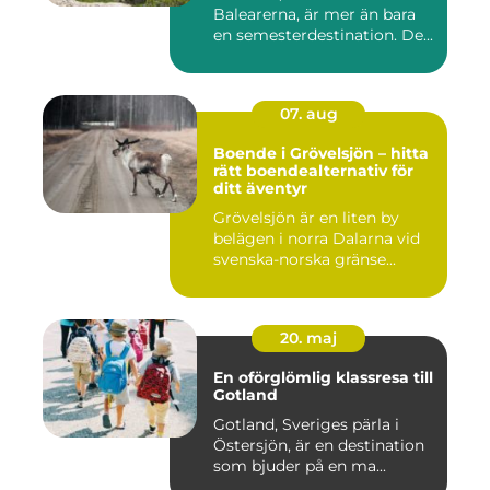
Balearerna, är mer än bara
en semesterdestination. De...
07. aug
Boende i Grövelsjön – hitta
rätt boendealternativ för
ditt äventyr
Grövelsjön är en liten by
belägen i norra Dalarna vid
svenska-norska gränse...
20. maj
En oförglömlig klassresa till
Gotland
Gotland, Sveriges pärla i
Östersjön, är en destination
som bjuder på en ma...