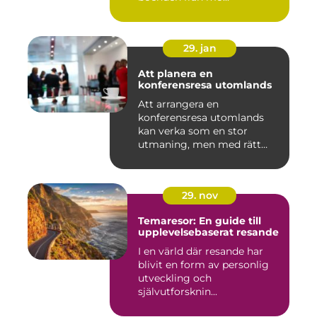
29. jan
Att planera en
konferensresa utomlands
Att arrangera en
konferensresa utomlands
kan verka som en stor
utmaning, men med rätt
planering och ...
29. nov
Temaresor: En guide till
upplevelsebaserat resande
I en värld där resande har
blivit en form av personlig
utveckling och
självutforsknin...