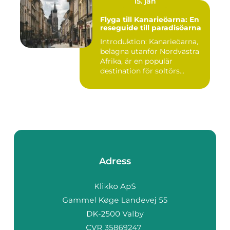
15. jan
Flyga till Kanarieöarna: En
reseguide till paradisöarna
Introduktion: Kanarieöarna,
belägna utanför Nordvästra
Afrika, är en populär
destination för soltörs...
Adress