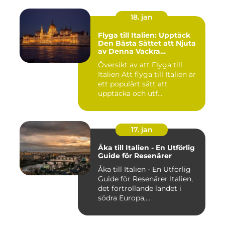
18. jan
Flyga till Italien: Upptäck
Den Bästa Sättet att Njuta
av Denna Vackra
Destination
Översikt av att Flyga till
Italien Att flyga till Italien är
ett populärt sätt att
upptäcka och utf...
17. jan
Åka till Italien - En Utförlig
Guide för Resenärer
Åka till Italien - En Utförlig
Guide för Resenärer Italien,
det förtrollande landet i
södra Europa,...