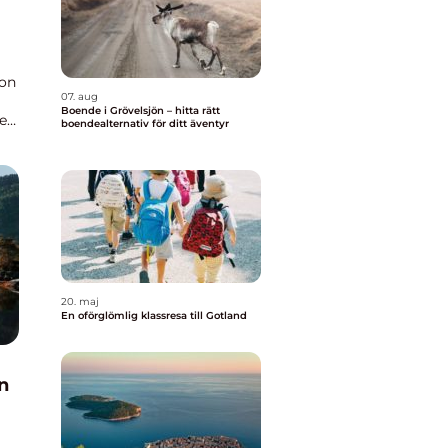
don
07. aug
Boende i Grövelsjön – hitta rätt
et.
boendealternativ för ditt äventyr
20. maj
En oförglömlig klassresa till Gotland
n