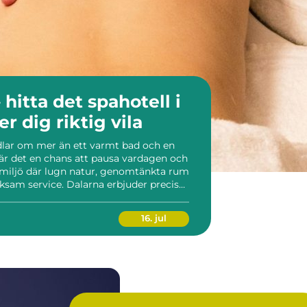
 hitta det spahotell i
r dig riktig vila
dlar om mer än ett varmt bad och en
r det en chans att pausa vardagen och
n miljö där lugn natur, genomtänkta rum
am service. Dalarna erbjuder precis
...
16. jul