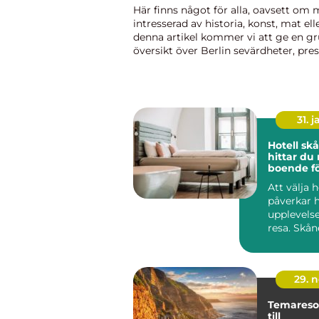
Här finns något för alla, oavsett om 
intresserad av historia, konst, mat eller
denna artikel kommer vi att ge en gr
översikt över Berlin sevärdheter, pre
olika typer av attraktioner, diskutera 
skillnader och titta...
31. j
Hotell skån
hittar du 
boende fö
vistelse
Att välja h
påverkar 
upplevels
resa. Skån
stort utbu
b
29. 
Temaresor
till