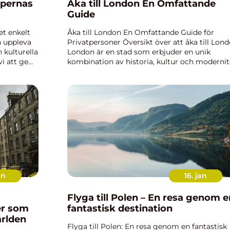
lpernas
Åka till London En Omfattande
Guide
et enkelt
Åka till London En Omfattande Guide för
h uppleva
Privatpersoner Översikt över att åka till Lon
 kulturella
London är en stad som erbjuder en unik
i att ge
kombination av historia, kultur och modernit
lyger till
Det är en av världens mest besökta
destinationer och ett populärt resmål b...
an
16. jan
Flyga till Polen – En resa genom e
er som
fantastisk destination
ärlden
Flyga till Polen: En resa genom en fantastisk