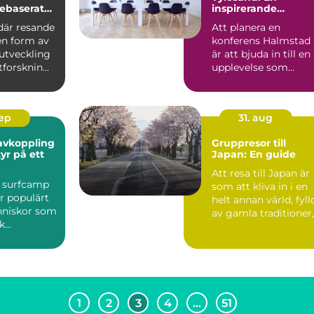
ebaserat
inspirerande
mötesplats
 där resande
Att planera en
 en form av
konferens Halmstad
utveckling
är att bjuda in till en
forsknin...
upplevelse som
förenar naturens ...
sep
31. aug
avkoppling
Gruppresor till
yr på ett
Japan: En guide
Att resa till Japan är
å surfcamp
som att kliva in i en
er populärt
helt annan värld, fyll
nniskor som
av gamla traditioner,.
...
1
2
3
4
…
51