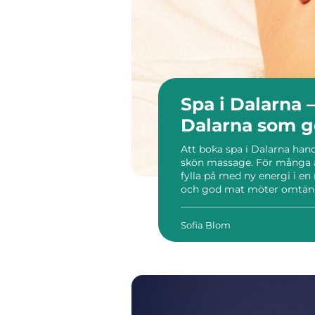
Spa i Dalarna –
Dalarna som ge
Att boka spa i Dalarna han
skön massage. För många ä
fylla på med ny energi i e
och god mat möter omtänks
de förutsättningar som behö
Sofia Blom