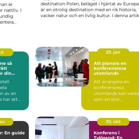
destination Polen, beläget i hjärtat av Europa
man är
är en otrolig destination med en rik historia,
 nattliv. I
vacker natur och en livlig kultur. I denna artik
undlig
kommer vi att utforska möjligheterna att fly
sentera
till Polen ...
deras
an
29. jan
e så
Att planera en
rätt
konferensresa
r din
utomlands
otell
Att arrangera en
hela
konferensresa
en av en
utomlands kan verk
e har ett
som en stor
d av
utmaning, men med
oenden från mo...
rätt planering och ...
nov
30. okt
: En guide
Konferens i
Tylösand: En