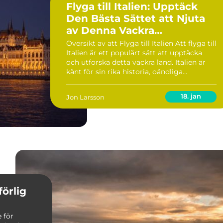
Flyga till Italien: Upptäck
Den Bästa Sättet att Njuta
av Denna Vackra
Destination
Översikt av att Flyga till Italien Att flyga till
Italien är ett populärt sätt att upptäcka
och utforska detta vackra land. Italien är
känt för sin rika historia, oändliga
kulturella sevärdheter och fantastiska mat,
vilket lockar besökare från hela v...
18. jan
Jon Larsson
förlig
e för