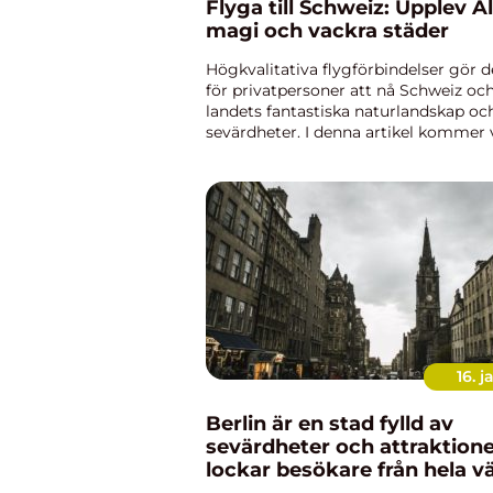
Flyga till Schweiz: Upplev A
magi och vackra städer
Högkvalitativa flygförbindelser gör d
för privatpersoner att nå Schweiz oc
landets fantastiska naturlandskap och
sevärdheter. I denna artikel kommer v
en övergripande översikt av hur man f
Schweiz, prese...
16. j
Berlin är en stad fylld av
sevärdheter och attraktion
lockar besökare från hela v