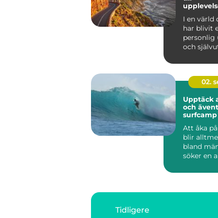
upplevels
resande
I en värld
har blivit
personlig 
och självut
02. 
Upptäck 
och ävent
surfcamp
Att åka p
blir alltm
bland mä
söker en ak
Tidligere