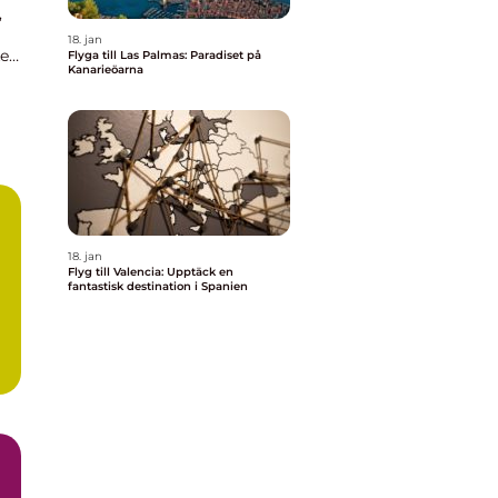
,
18. jan
el
Flyga till Las Palmas: Paradiset på
Kanarieöarna
ga
18. jan
Flyg till Valencia: Upptäck en
fantastisk destination i Spanien
a