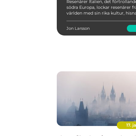
Resenärer Italien, det förtrolland
södra Europa, lockar resenärer fr
världen med sin rika kultur, his
landskap och härliga mat. I denna
kommer vi att utforska allt som 
Jon Larsson
17. j