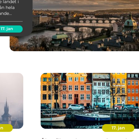
e landet i
ån hela
nande
 artikel
har m...
17. jan
an
17. jan