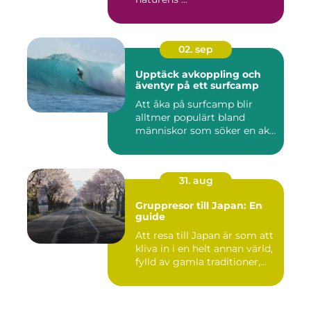
02. sep
Upptäck avkoppling och
äventyr på ett surfcamp
Att åka på surfcamp blir
alltmer populärt bland
människor som söker en ak...
31. aug
Gruppresor till Japan: En
guide
Att resa till Japan är som att
kliva in i en helt annan värld,
fylld av gamla traditioner,...