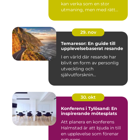
kan verka som en stor
utmaning, men med rätt
planering och ...
29. nov
Temaresor: En guide till
upplevelsebaserat resande
I en värld där resande har
blivit en form av personlig
utveckling och
självutforsknin...
30. okt
Konferens i Tylösand: En
inspirerande mötesplats
Att planera en konferens
Halmstad är att bjuda in till
en upplevelse som förenar
naturens ...