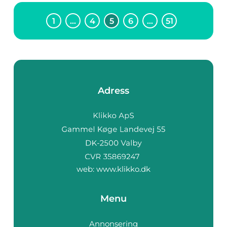
1
…
4
5
6
…
51
Adress
web:
www.klikko.dk
Menu
Annonsering