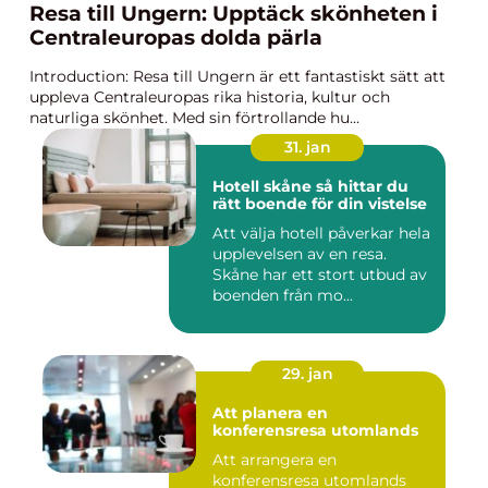
Resa till Ungern: Upptäck skönheten i
Centraleuropas dolda pärla
Introduction: Resa till Ungern är ett fantastiskt sätt att
uppleva Centraleuropas rika historia, kultur och
naturliga skönhet. Med sin förtrollande hu...
31. jan
Hotell skåne så hittar du
rätt boende för din vistelse
Att välja hotell påverkar hela
upplevelsen av en resa.
Skåne har ett stort utbud av
boenden från mo...
29. jan
Att planera en
konferensresa utomlands
Att arrangera en
konferensresa utomlands