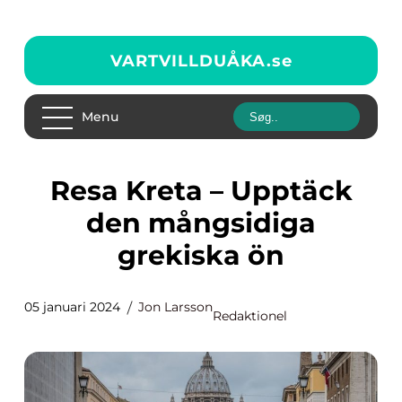
VARTVILLDUÅKA.
se
Menu
Resa Kreta – Upptäck
den mångsidiga
grekiska ön
05 januari 2024
Jon Larsson
Redaktionel