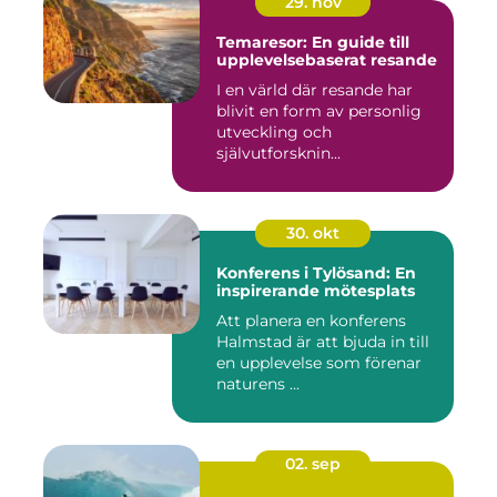
29. nov
Temaresor: En guide till
upplevelsebaserat resande
I en värld där resande har
blivit en form av personlig
utveckling och
självutforsknin...
30. okt
Konferens i Tylösand: En
inspirerande mötesplats
Att planera en konferens
Halmstad är att bjuda in till
en upplevelse som förenar
naturens ...
02. sep