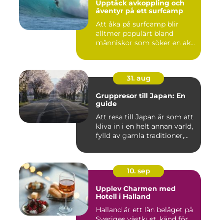
Upptäck avkoppling och
äventyr på ett surfcamp
Att åka på surfcamp blir
alltmer populärt bland
människor som söker en ak...
31. aug
Gruppresor till Japan: En
guide
Att resa till Japan är som att
kliva in i en helt annan värld,
fylld av gamla traditioner,...
10. sep
Upplev Charmen med
Hotell i Halland
Halland är ett län beläget på
Sveriges västkust, känd för