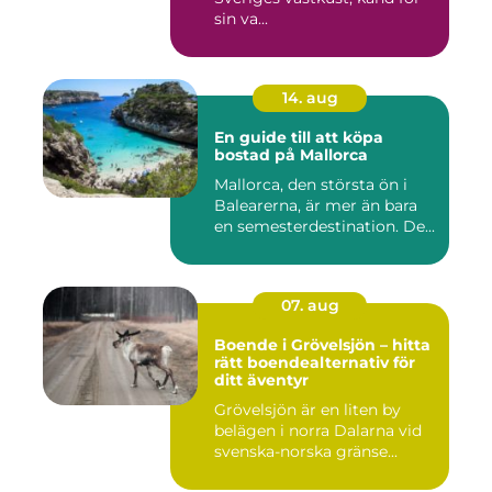
sin va...
14. aug
En guide till att köpa
bostad på Mallorca
Mallorca, den största ön i
Balearerna, är mer än bara
en semesterdestination. De...
07. aug
Boende i Grövelsjön – hitta
rätt boendealternativ för
ditt äventyr
Grövelsjön är en liten by
belägen i norra Dalarna vid
svenska-norska gränse...