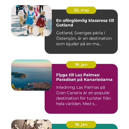
20. maj
En oförglömlig klassresa till
Gotland
Gotland, Sveriges pärla i
Östersjön, är en destination
som bjuder på en ma...
18. jan
Flyga till Las Palmas:
Paradiset på Kanarieöarna
Inledning Las Palmas på
Gran Canaria är en populär
destination för turister från
hela världen. Med s...
18. jan