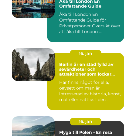
Åka till London En
Omfattande Guide
Åka till London En
Omfattande Guide för
Privatpersoner Översikt över
att åka till London ...
16. jan
Berlin är en stad fylld av
sevärdheter och
attraktioner som lockar
besökare från hela världen
Här finns något för alla,
oavsett om man är
intresserad av historia, konst,
mat eller nattliv. I den...
16. jan
Flyga till Polen - En resa