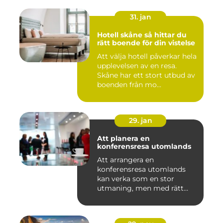
31. jan
Hotell skåne så hittar du
rätt boende för din vistelse
Att välja hotell påverkar hela
upplevelsen av en resa.
Skåne har ett stort utbud av
boenden från mo...
29. jan
Att planera en
konferensresa utomlands
Att arrangera en
konferensresa utomlands
kan verka som en stor
utmaning, men med rätt
planering och ...