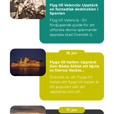
Flyg till Valencia: Upptäck
en fantastisk destination i
Spanien
Flyg till Valencia - En
fördjupande guide för att
utforska denna spännande
spanska stad Översikt ö...
18. jan
Flyga till Italien: Upptäck
Den Bästa Sättet att Njuta
av Denna Vackra
Destination
Översikt av att Flyga till
Italien Att flyga till Italien är
ett populärt sätt att
upptäcka och utf...
17. jan