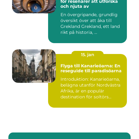
för resenärer att utforska
och njuta av
En övergripande, grundlig
översikt över att åka till
Grekland Grekland, ett land
rikt på historia, ...
15. jan
Flyga till Kanarieöarna: En
reseguide till paradisöarna
Introduktion: Kanarieöarna,
belägna utanför Nordvästra
Afrika, är en populär
destination för soltörs...