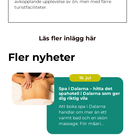
avkopplande upplevelse av ön, men med färre
turistfaciliteter.
Läs fler inlägg här
Fler nyheter
16. jul
Spa i Dalarna – hitta det
spahotell i Dalarna som ger
dig riktig vila
Att boka spa i Dalarna
handlar om mer än ett
varmt bad och en skön
massage. För m&ari...