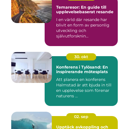
Temaresor: En guide till
upplevelsebaserat resande
I en värld där resande har
blivit en form av personlig
utveckling och
självutforsknin...
30. okt
Konferens i Tylösand: En
inspirerande mötesplats
Att planera en konferens
Halmstad är att bjuda in till
en upplevelse som förenar
naturens ...
02. sep
Upptäck avkoppling och