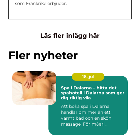
som Frankrike erbjuder.
Läs fler inlägg här
Fler nyheter
16. jul
Spa i Dalarna – hitta det
spahotell i Dalarna som ger
dig riktig vila
Att boka spa i Dalarna
handlar om mer än ett
varmt bad och en skön
massage. För m&ari...