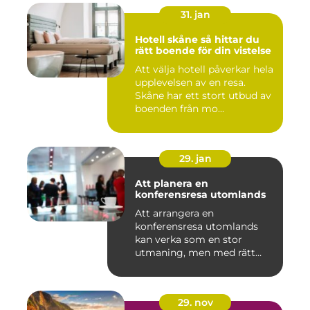
31. jan
Hotell skåne så hittar du
rätt boende för din vistelse
Att välja hotell påverkar hela
upplevelsen av en resa.
Skåne har ett stort utbud av
boenden från mo...
29. jan
Att planera en
konferensresa utomlands
Att arrangera en
konferensresa utomlands
kan verka som en stor
utmaning, men med rätt
planering och ...
29. nov