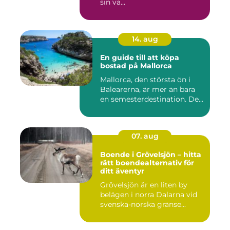
sin va...
14. aug
En guide till att köpa
bostad på Mallorca
Mallorca, den största ön i
Balearerna, är mer än bara
en semesterdestination. De...
07. aug
Boende i Grövelsjön – hitta
rätt boendealternativ för
ditt äventyr
Grövelsjön är en liten by
belägen i norra Dalarna vid
svenska-norska gränse...