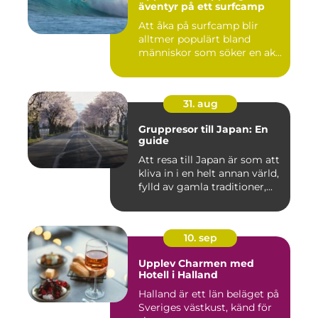
äventyr på ett surfcamp
Att åka på surfcamp blir
alltmer populärt bland
människor som söker en ak...
31. aug
Gruppresor till Japan: En
guide
Att resa till Japan är som att
kliva in i en helt annan värld,
fylld av gamla traditioner,...
10. sep
Upplev Charmen med
Hotell i Halland
Halland är ett län beläget på
Sveriges västkust, känd för