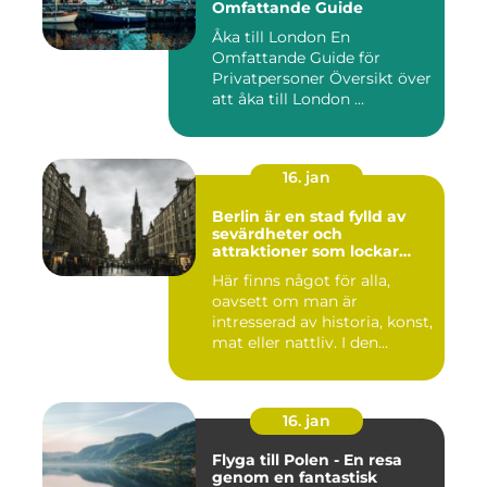
Omfattande Guide
Åka till London En
Omfattande Guide för
Privatpersoner Översikt över
att åka till London ...
16. jan
Berlin är en stad fylld av
sevärdheter och
attraktioner som lockar
besökare från hela världen
Här finns något för alla,
oavsett om man är
intresserad av historia, konst,
mat eller nattliv. I den...
16. jan
Flyga till Polen - En resa
genom en fantastisk