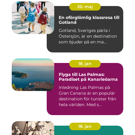
20. maj
En oförglömlig klassresa till
Gotland
Gotland, Sveriges pärla i
Östersjön, är en destination
som bjuder på en ma...
18. jan
Flyga till Las Palmas:
Paradiset på Kanarieöarna
Inledning Las Palmas på
Gran Canaria är en populär
destination för turister från
hela världen. Med s...
18. jan