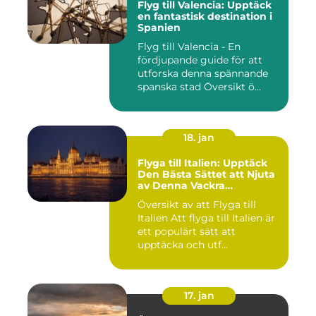
Flyg till Valencia: Upptäck
en fantastisk destination i
Spanien
Flyg till Valencia - En
fördjupande guide för att
utforska denna spännande
spanska stad Översikt ö...
18. jan
Flyga till Italien: Upptäck
Den Bästa Sättet att Njuta
av Denna Vackra
Destination
Översikt av att Flyga till
Italien Att flyga till Italien är
ett populärt sätt att
upptäcka och utf...
17. jan