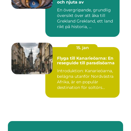
och njuta av
En övergripande, grundlig
översikt över att åka till
Grekland Grekland, ett land
rikt på historia, ...
15. jan
Flyga till Kanarieöarna: En
reseguide till paradisöarna
Introduktion: Kanarieöarna,
belägna utanför Nordvästra
Afrika, är en populär
destination för soltörs...