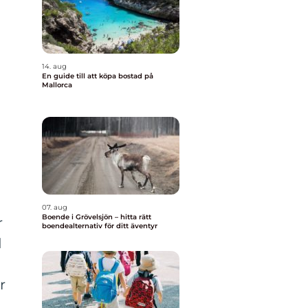
14. aug
En guide till att köpa bostad på
Mallorca
07. aug
Boende i Grövelsjön – hitta rätt
r
boendealternativ för ditt äventyr
d
r