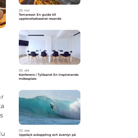
29. nov
Temaresor: En guide till
upplevelsebaserat resande
30. okt
Konferens i Tylösand: En inspirerande
mötesplats
ar
ka
ts
02. sep
du
Upptäck avkoppling och äventyr på