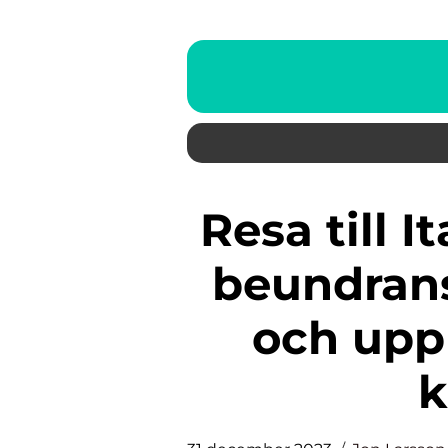
Resa till Italien 2023: Upptäck
beundrans
och uppl
k