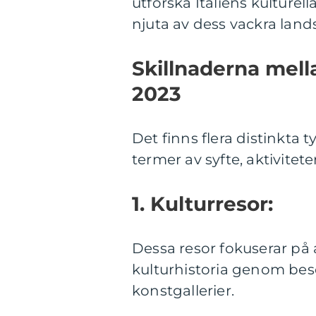
utforska Italiens kulture
njuta av dess vackra land
Skillnaderna mellan
2023
Det finns flera distinkta ty
termer av syfte, aktivitet
1. Kulturresor:
Dessa resor fokuserar på a
kulturhistoria genom besö
konstgallerier.