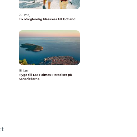
20. maj
En oförglömlig klassresa till Gotland
18. jan
h
Flyga till Las Palmas: Paradiset på
Kanarieöarna
tt