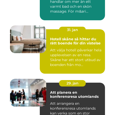
handlar om mer än ett
varmt bad och en skön
massage. För m&ari...
31. jan
Hotell skåne så hittar du
rätt boende för din vistelse
Att välja hotell påverkar hela
upplevelsen av en resa.
Skåne har ett stort utbud av
boenden från mo...
29. jan
Att planera en
konferensresa utomlands
Att arrangera en
konferensresa utomlands
kan verka som en stor