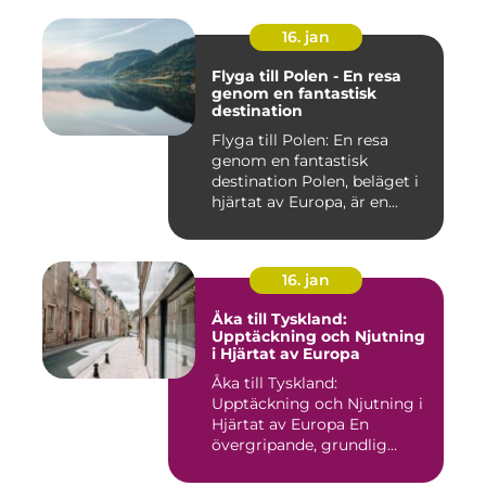
16. jan
Flyga till Polen - En resa
genom en fantastisk
destination
Flyga till Polen: En resa
genom en fantastisk
destination Polen, beläget i
hjärtat av Europa, är en...
16. jan
Åka till Tyskland:
Upptäckning och Njutning
i Hjärtat av Europa
Åka till Tyskland:
Upptäckning och Njutning i
Hjärtat av Europa En
övergripande, grundlig
översikt...