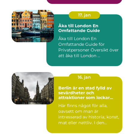
17. jan
Åka till London En
Omfattande Guide
Åka till London En
Omfattande Guide för
Privatpersoner Översikt över
att åka till London ...
16. jan
Berlin är en stad fylld av
sevärdheter och
attraktioner som lockar
besökare från hela världen
Här finns något för alla,
oavsett om man är
intresserad av historia, konst,
mat eller nattliv. I den...