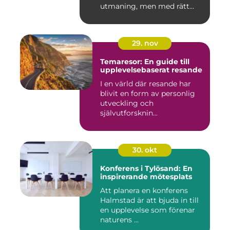
utmaning, men med rätt
planering och ...
29. nov
Temaresor: En guide till
upplevelsebaserat resande
I en värld där resande har
blivit en form av personlig
utveckling och
självutforsknin...
30. okt
Konferens i Tylösand: En
inspirerande mötesplats
Att planera en konferens
Halmstad är att bjuda in till
en upplevelse som förenar
naturens ...