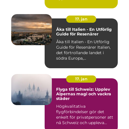
17. jan
Åka till Italien - En Utförlig
Guide för Resenärer
Åka till Italien - En Utförlig
Guide för Resenärer Italien,
det förtrollande landet i
södra Europa,...
17. jan
Flyga till Schweiz: Upplev
Alpernas magi och vackra
städer
Högkvalitativa
flygförbindelser gör det
enkelt för privatpersoner att
nå Schweiz och uppleva
landets...