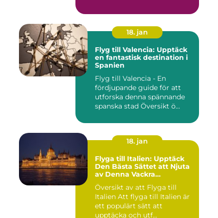
18. jan
Flyg till Valencia: Upptäck
en fantastisk destination i
Spanien
Flyg till Valencia - En
fördjupande guide för att
utforska denna spännande
spanska stad Översikt ö...
18. jan
Flyga till Italien: Upptäck
Den Bästa Sättet att Njuta
av Denna Vackra
Destination
Översikt av att Flyga till
Italien Att flyga till Italien är
ett populärt sätt att
upptäcka och utf...