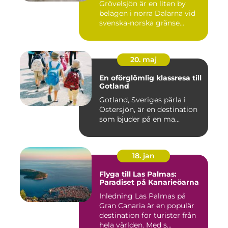
Grövelsjön är en liten by
belägen i norra Dalarna vid
svenska-norska gränse...
20. maj
En oförglömlig klassresa till
Gotland
Gotland, Sveriges pärla i
Östersjön, är en destination
som bjuder på en ma...
18. jan
Flyga till Las Palmas:
Paradiset på Kanarieöarna
Inledning Las Palmas på
Gran Canaria är en populär
destination för turister från
hela världen. Med s...