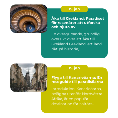
15. jan
Åka till Grekland: Paradiset
för resenärer att utforska
och njuta av
En övergripande, grundlig
översikt över att åka till
Grekland Grekland, ett land
rikt på historia, ...
15. jan
Flyga till Kanarieöarna: En
reseguide till paradisöarna
Introduktion: Kanarieöarna,
belägna utanför Nordvästra
Afrika, är en populär
destination för soltörs...