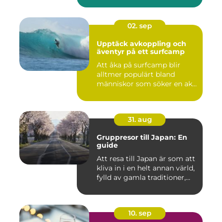
02. sep
Upptäck avkoppling och
äventyr på ett surfcamp
Att åka på surfcamp blir
alltmer populärt bland
människor som söker en ak...
31. aug
Gruppresor till Japan: En
guide
Att resa till Japan är som att
kliva in i en helt annan värld,
fylld av gamla traditioner,...
10. sep