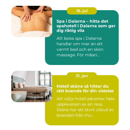
16. jul
Spa i Dalarna – hitta det
spahotell i Dalarna som ger
dig riktig vila
Att boka spa i Dalarna
handlar om mer än ett
varmt bad och en skön
massage. För m&ari...
31. jan
Hotell skåne så hittar du
rätt boende för din vistelse
Att välja hotell påverkar hela
upplevelsen av en resa.
Skåne har ett stort utbud av
boenden från mo...