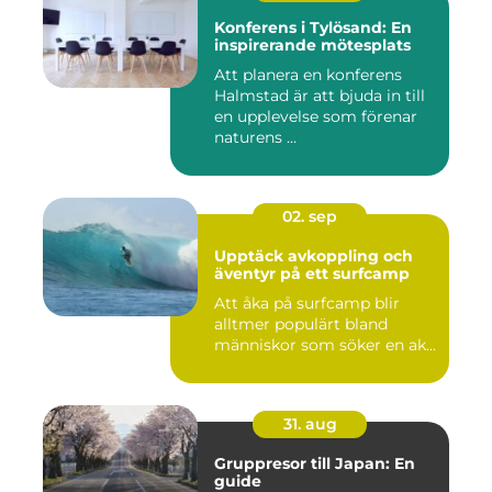
Konferens i Tylösand: En
inspirerande mötesplats
Att planera en konferens
Halmstad är att bjuda in till
en upplevelse som förenar
naturens ...
02. sep
Upptäck avkoppling och
äventyr på ett surfcamp
Att åka på surfcamp blir
alltmer populärt bland
människor som söker en ak...
31. aug
Gruppresor till Japan: En
guide