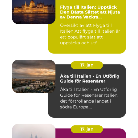
Flyga till Italien: Upptäck
Den Bästa Sättet att Njuta
av Denna Vackra
Destination
Översikt av att Flyga till
Italien Att flyga till Italien är
ett populärt sätt att
upptäcka och utf...
17. jan
Åka till Italien - En Utförlig
Guide för Resenärer
Åka till Italien - En Utförlig
Guide för Resenärer Italien,
det förtrollande landet i
södra Europa,...
17. jan