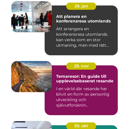
29. jan
Att planera en
konferensresa utomlands
Att arrangera en
konferensresa utomlands
kan verka som en stor
utmaning, men med rätt
planering och ...
29. nov
Temaresor: En guide till
upplevelsebaserat resande
I en värld där resande har
blivit en form av personlig
utveckling och
självutforsknin...
30. okt