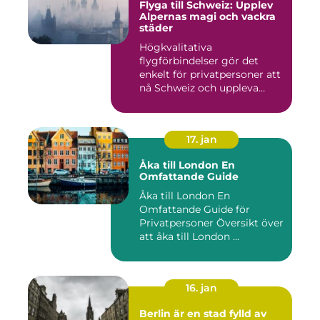
Flyga till Schweiz: Upplev
Alpernas magi och vackra
städer
Högkvalitativa
flygförbindelser gör det
enkelt för privatpersoner att
nå Schweiz och uppleva
landets...
17. jan
Åka till London En
Omfattande Guide
Åka till London En
Omfattande Guide för
Privatpersoner Översikt över
att åka till London ...
16. jan
Berlin är en stad fylld av