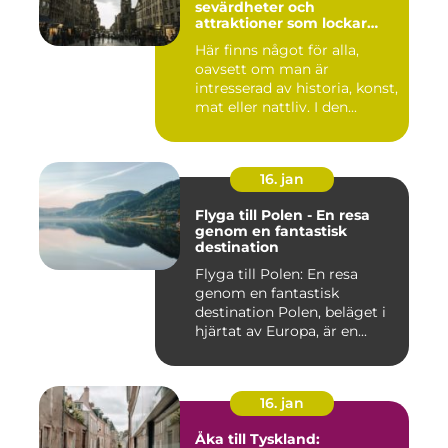
sevärdheter och
attraktioner som lockar
besökare från hela världen
Här finns något för alla,
oavsett om man är
intresserad av historia, konst,
mat eller nattliv. I den...
16. jan
Flyga till Polen - En resa
genom en fantastisk
destination
Flyga till Polen: En resa
genom en fantastisk
destination Polen, beläget i
hjärtat av Europa, är en...
16. jan
Åka till Tyskland: