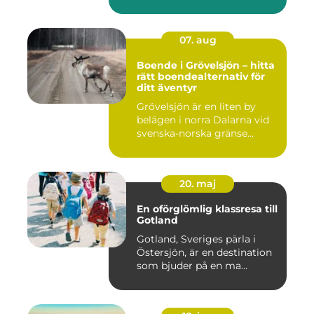
07. aug
Boende i Grövelsjön – hitta
rätt boendealternativ för
ditt äventyr
Grövelsjön är en liten by
belägen i norra Dalarna vid
svenska-norska gränse...
20. maj
En oförglömlig klassresa till
Gotland
Gotland, Sveriges pärla i
Östersjön, är en destination
som bjuder på en ma...